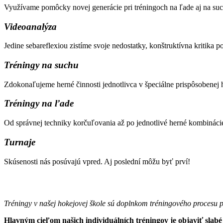
Využívame pomôcky novej generácie pri tréningoch na ľade aj na suc
Videoanalýza
Jedine sebareflexiou zistíme svoje nedostatky, konštruktívna kritik
Tréningy na suchu
Zdokonaľujeme herné činnosti jednotlivca v špeciálne prispôsobenej h
Tréningy na ľade
Od správnej techniky korčuľovania až po jednotlivé herné kombináci
Turnaje
Skúsenosti nás posúvajú vpred. Aj poslední môžu byť prví!
Tréningy v našej hokejovej škole sú doplnkom tréningového procesu p
Hlavným cieľom našich individuálních tréningov je objaviť slabé