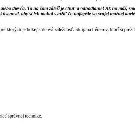
 alebo dievča. To na čom záleží je chuť a odhodlanie! Ak ho máš, sme 
skúsenosti, aby si ich mohol využiť čo najlepšie vo svojej možnej karié
 ktorých je hokej srdcová záležitosť. Skupina trénerov, ktorí si prežil
ieť správnej technike.