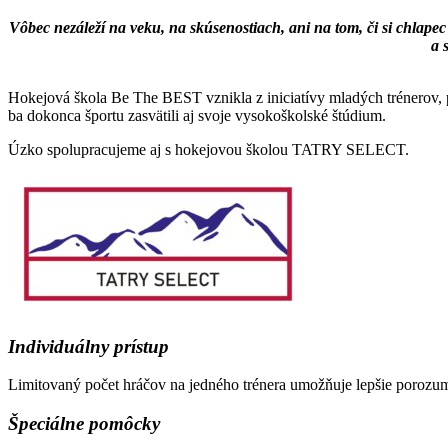
Vôbec nezáleží na veku, na skúsenostiach, ani na tom, či si chlapec
a 
Hokejová škola Be The BEST vznikla z iniciatívy mladých trénerov, pre
ba dokonca športu zasvätili aj svoje vysokoškolské štúdium.
Úzko spolupracujeme aj s hokejovou školou TATRY SELECT.
Individuálny prístup
Limitovaný počet hráčov na jedného trénera umožňuje lepšie porozum
Špeciálne pomôcky