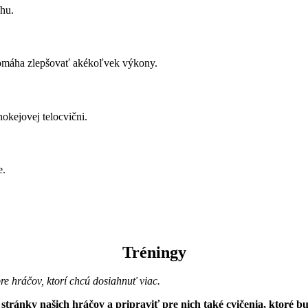
hu.
a pomáha zlepšovať akékoľvek výkony.
okejovej telocvični.
e.
Tréningy
re hráčov, ktorí chcú dosiahnuť viac.
 stránky našich hráčov a pripraviť pre nich také cvičenia, ktoré 