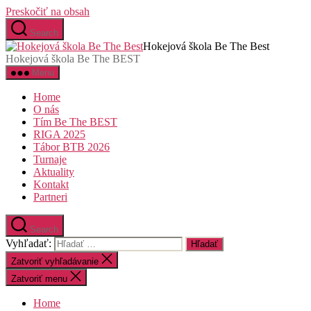
Preskočiť na obsah
Search
Hokejová škola Be The Best
Hokejová škola Be The BEST
Menu
Home
O nás
Tím Be The BEST
RIGA 2025
Tábor BTB 2026
Turnaje
Aktuality
Kontakt
Partneri
Search
Vyhľadať:
Zatvoriť vyhľadávanie
Zatvoriť menu
Home