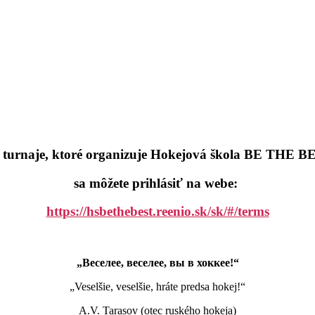
 turnaje, ktoré organizuje Hokejová škola BE THE B
sa môžete prihlásiť na webe:
https://hsbethebest.reenio.sk/sk/#/terms
„Веселее, веселее, вы в хоккее!“
„Veselšie, veselšie, hráte predsa hokej!“
A.V. Tarasov
(
otec ruského hokeja)