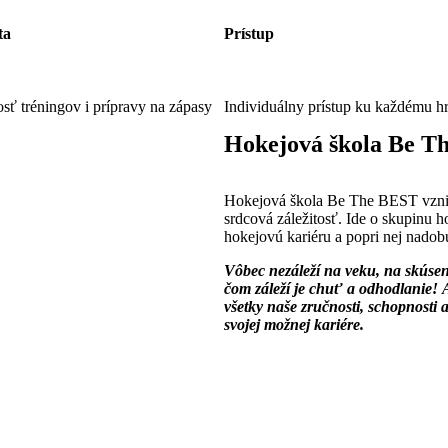
ta
Prístup
osť tréningov i prípravy na zápasy
Individuálny prístup ku každému h
Hokejová škola Be Th
Hokejová škola Be The BEST vznikla
srdcová záležitosť. Ide o skupinu ho
hokejovú kariéru a popri nej nadobu
Vôbec nezáleží na veku, na skúseno
čom záleží je chuť a odhodlanie!
všetky naše zručnosti, schopnosti a
svojej možnej kariére.