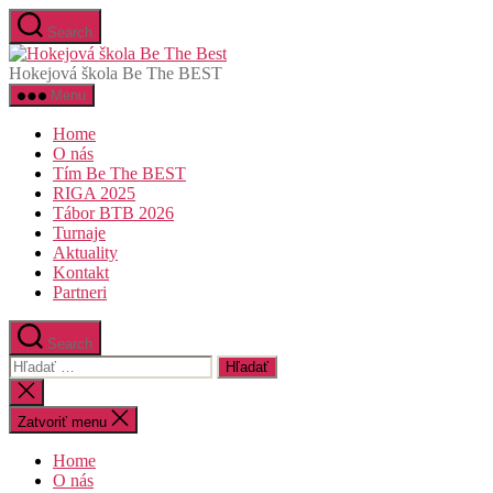
Search
Hokejová škola Be The BEST
Menu
Home
O nás
Tím Be The BEST
RIGA 2025
Tábor BTB 2026
Turnaje
Aktuality
Kontakt
Partneri
Search
Zatvoriť menu
Home
O nás