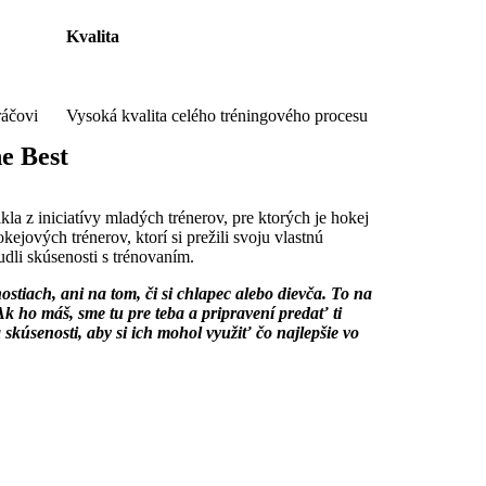
Kvalita
ráčovi
Vysoká kvalita celého tréningového procesu
e Best
 z iniciatívy mladých trénerov, pre ktorých je hokej
kejových trénerov, ktorí si prežili svoju vlastnú
dli skúsenosti s trénovaním.
stiach, ani na tom, či si chlapec alebo dievča. To na
Ak ho máš, sme tu pre teba a pripravení predať ti
 skúsenosti, aby si ich mohol využiť čo najlepšie vo