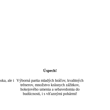
Úspech!
ka, ale i
Výborná partia mladých hráčov, kvalitných
trénerov, množstvo krásnych zážitkov,
hokejového umenia a sebavedomia do
budúcnosti, i s víťaznými pohármi!