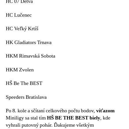
HC 07 Detva
HC Lučenec
HC Veľký Krtíš
HK Gladiators Trnava
HKM Rimavská Sobota
HKM Zvolen
HŠ Be The BEST
Speeders Bratislava
Po 8. kole a sčítaní celkového počtu bodov,
víťazom
Miniligy sa stal tím
HŠ BE THE BEST biely
, kde
vyhrali putovný pohár. Ďakujeme všetkým