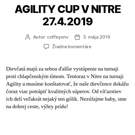
AGILITY CUP V NITRE
27.4.2019
Autor:
coffeysnv
3. mája 2019
Žiadne komentáre
Dievčatá majú za sebou ďalšie vystúpenie na turnaji
proti chlapčenským tímom. Tentoraz v Nitre na turnaji
Agility a musíme konštatovať, že naše dievčence dokážu
čoraz viac potrápiť kvalitných súperov. Od víťazstiev
ich delí veľakrát nejaký ten gólik. Nezúfajme baby, sme
na dobrej ceste, výhry prídu!