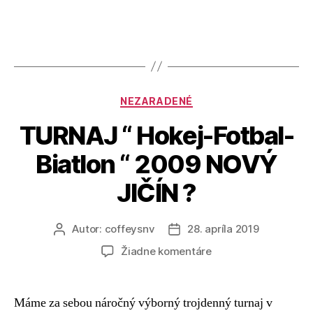
NEZARADENÉ
TURNAJ “ Hokej-Fotbal-
Biatlon “ 2009 NOVÝ
JIČÍN ?
Autor:
coffeysnv
28. apríla 2019
Žiadne komentáre
Máme za sebou náročný výborný trojdenný turnaj v