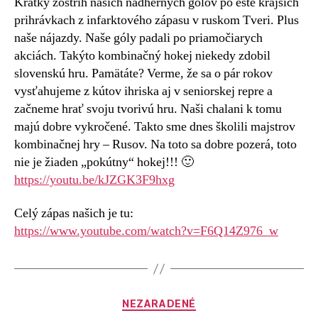
Krátky zostrih našich nádherných gólov po ešte krajších
prihrávkach z infarktového zápasu v ruskom Tveri. Plus
naše nájazdy. Naše góly padali po priamočiarych
akciách. Takýto kombinačný hokej niekedy zdobil
slovenskú hru. Pamätáte? Verme, že sa o pár rokov
vysťahujeme z kútov ihriska aj v seniorskej repre a
začneme hrať svoju tvorivú hru. Naši chalani k tomu
majú dobre vykročené. Takto sme dnes školili majstrov
kombinačnej hry – Rusov. Na toto sa dobre pozerá, toto
nie je žiaden „pokútny“ hokej!!! 🙂
https://youtu.be/kJZGK3F9hxg
Celý zápas našich je tu:
https://www.youtube.com/watch?v=F6Q14Z976_w
NEZARADENÉ