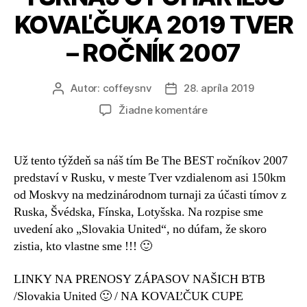
KOVAĽČUKA 2019 TVER
– ROČNÍK 2007
Autor:
coffeysnv
28. apríla 2019
Žiadne komentáre
Už tento týždeň sa náš tím Be The BEST ročníkov 2007
predstaví v Rusku, v meste Tver vzdialenom asi 150km
od Moskvy na medzinárodnom turnaji za účasti tímov z
Ruska, Švédska, Fínska, Lotyšska. Na rozpise sme
uvedení ako „Slovakia United“, no dúfam, že skoro
zistia, kto vlastne sme !!! 🙂
LINKY NA PRENOSY ZÁPASOV NAŠICH BTB
/Slovakia United
🙂
/ NA KOVAĽČUK CUPE