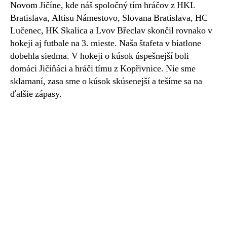
Novom Jičíne, kde náš spoločný tím hráčov z HKL
Bratislava, Altisu Námestovo, Slovana Bratislava, HC
Lučenec, HK Skalica a Lvov Břeclav skončil rovnako v
hokeji aj futbale na 3. mieste. Naša štafeta v biatlone
dobehla siedma. V hokeji o kúsok úspešnejší boli
domáci Jičiňáci a hráči tímu z Kopřivnice. Nie sme
sklamaní, zasa sme o kúsok skúsenejší a tešíme sa na
ďalšie zápasy.