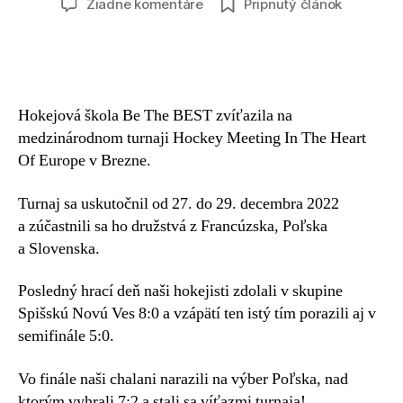
Žiadne komentáre
Pripnutý článok
Hokejová škola Be The BEST zvíťazila na
medzinárodnom turnaji Hockey Meeting In The Heart
Of Europe v Brezne.
Turnaj sa uskutočnil od 27. do 29. decembra 2022
a zúčastnili sa ho družstvá z Francúzska, Poľska
a Slovenska.
Posledný hrací deň naši hokejisti zdolali v skupine
Spišskú Novú Ves 8:0 a vzápätí ten istý tím porazili aj v
semifinále 5:0.
Vo finále naši chalani narazili na výber Poľska, nad
ktorým vyhrali 7:2 a stali sa víťazmi turnaja!